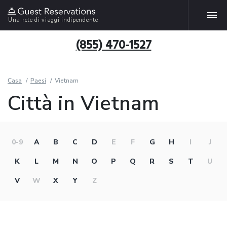
Una rete di viaggi indipendente
(855) 470-1527
Casa
Paesi
Vietnam
Città in Vietnam
0-9
A
B
C
D
E
F
G
H
I
J
K
L
M
N
O
P
Q
R
S
T
U
V
W
X
Y
Z