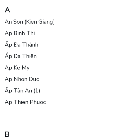
A
An Son (Kien Giang)
Ap Binh Thi
Ấp Ða Thành
Ấp Ða Thiên
Ap Ke My
Ap Nhon Duc
Ấp Tân An (1)
Ap Thien Phuoc
B