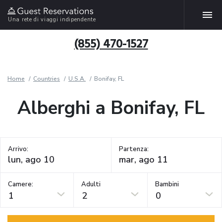
Una rete di viaggi indipendente
(855) 470-1527
Home
Countries
U.S.A.
Bonifay, FL
Alberghi a Bonifay, FL
Arrivo:
Partenza:
Camere:
Adulti
Bambini
1
2
0