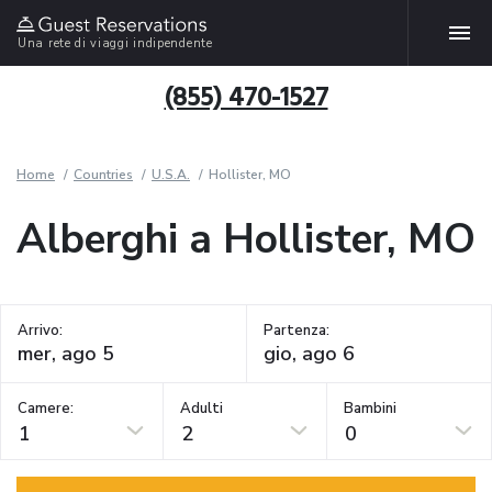
Una rete di viaggi indipendente
(855) 470-1527
Home
Countries
U.S.A.
Hollister, MO
Alberghi a Hollister, MO
Arrivo:
Partenza:
Camere:
Adulti
Bambini
1
2
0