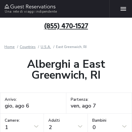
Una rete di viaggi indipendente
(855) 470-1527
Home
Countries
U.S.A.
East Greenwich, RI
Alberghi a East
Greenwich, RI
Arrivo:
Partenza:
Camere:
Adulti
Bambini
1
2
0