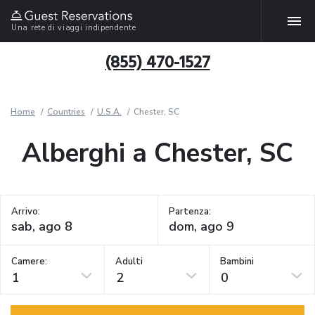
Una rete di viaggi indipendente
(855) 470-1527
Home
Countries
U.S.A.
Chester, SC
Alberghi a Chester, SC
Arrivo:
Partenza:
Camere:
Adulti
Bambini
1
2
0