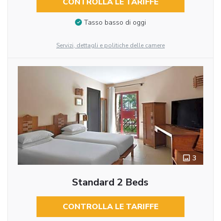
CONTROLLA LE TARIFFE
Tasso basso di oggi
Servizi, dettagli e politiche delle camere
3
Standard 2 Beds
CONTROLLA LE TARIFFE