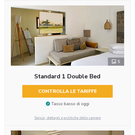
5
Standard 1 Double Bed
CONTROLLA LE TARIFFE
Tasso basso di oggi
Servizi, dettagli e politiche delle camere