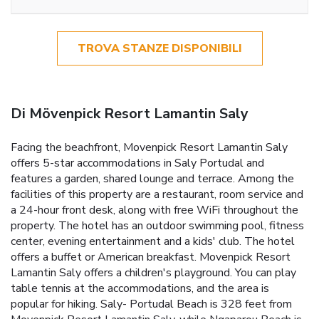
TROVA STANZE DISPONIBILI
Di Mövenpick Resort Lamantin Saly
Facing the beachfront, Movenpick Resort Lamantin Saly
offers 5-star accommodations in Saly Portudal and
features a garden, shared lounge and terrace. Among the
facilities of this property are a restaurant, room service and
a 24-hour front desk, along with free WiFi throughout the
property. The hotel has an outdoor swimming pool, fitness
center, evening entertainment and a kids' club. The hotel
offers a buffet or American breakfast. Movenpick Resort
Lamantin Saly offers a children's playground. You can play
table tennis at the accommodations, and the area is
popular for hiking. Saly- Portudal Beach is 328 feet from