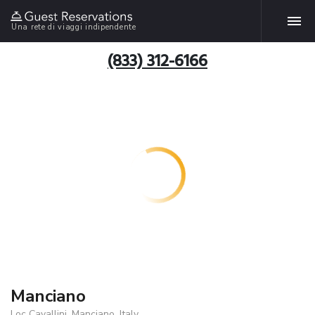
Una rete di viaggi indipendente
(833) 312-6166
Manciano
Loc Cavallini, Manciano, Italy