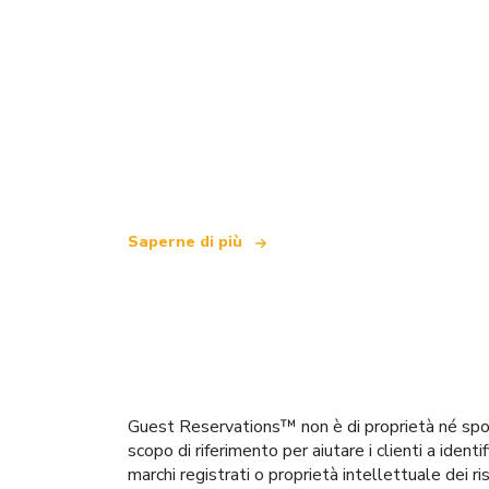
Siamo una rete di viaggi indipendente
che offre oltre 100.000 hotel in tutto i
Saperne di più
Guest Reservations™ non è di proprietà né spons
scopo di riferimento per aiutare i clienti a ident
marchi registrati o proprietà intellettuale dei ri