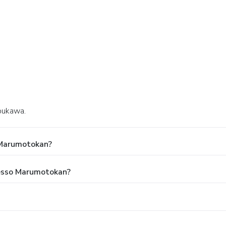
ibukawa.
 Marumotokan?
Presso Marumotokan?