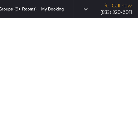
Call now
Groups (9+ Rooms)
My Booking
(833) 320-6011