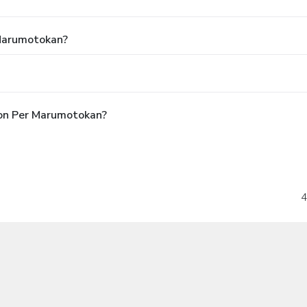
 Marumotokan?
pon Per Marumotokan?
4