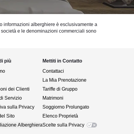
 o informazioni alberghiere è esclusivamente a
i di società e le denominazioni commerciali sono
di più
Mettiti in Contatto
amo
Contattaci
La Mia Prenotazione
ni dei Clienti
Tariffe di Gruppo
di Servizio
Matrimoni
iva sulla Privacy
Soggiorno Prolungato
el Sito
Elenco Proprietà
liazione Alberghiera
Scelte sulla Privacy