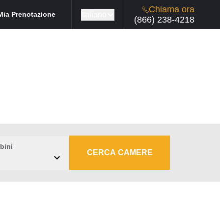
Chiama ora
Italiano
Mia Prenotazione
(866) 238-4218
bini
CERCA CAMERE