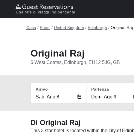
Una rete di viaggi indipendente
Casa
/
Paesi
/
United Kingdom
/
Edinburgh
/
Original Raj
Original Raj
6 West Coates, Edinburgh, EH12 5JG, GB
Arrivo
Partenza
Di Original Raj
This 3 star hotel is located within the city of Ed