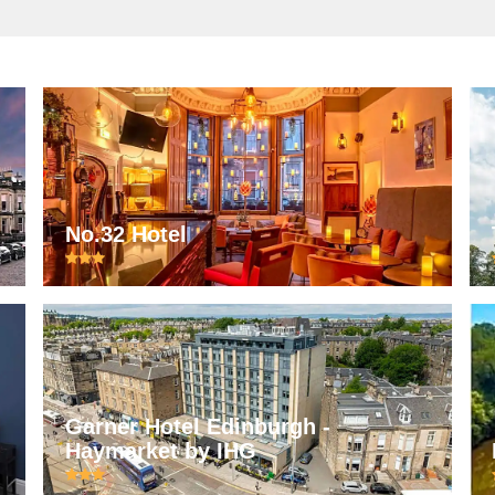
No.32 Hotel
Garner Hotel Edinburgh -
Haymarket by IHG