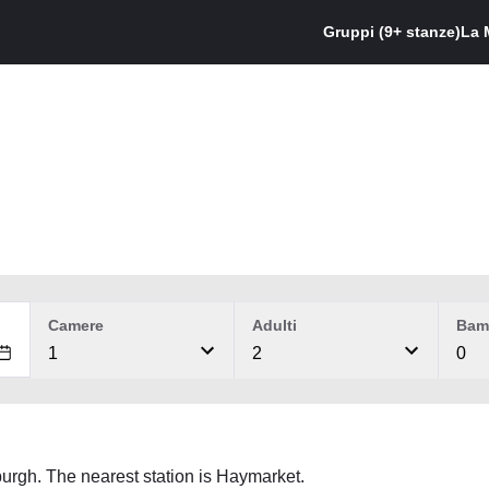
Gruppi (9+ stanze)
La 
Camere
Adulti
Bam
1
2
0
inburgh. The nearest station is Haymarket.