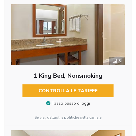
3
1 King Bed, Nonsmoking
CONTROLLA LE TARIFFE
Tasso basso di oggi
Servizi, dettagli e politiche delle camere