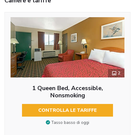
Camere e tariffe
2
1 Queen Bed, Accessible,
Nonsmoking
CONTROLLA LE TARIFFE
Tasso basso di oggi