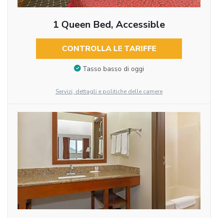
1 Queen Bed, Accessible
CONTROLLA LE TARIFFE
Tasso basso di oggi
Servizi, dettagli e politiche delle camere