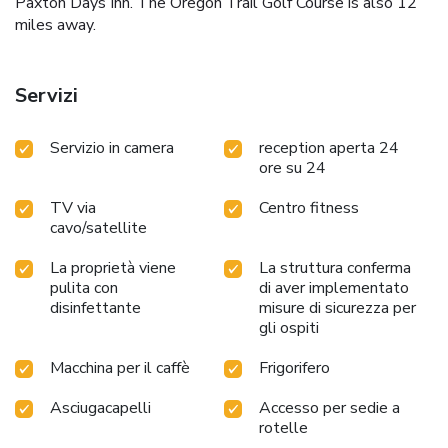
Paxton Days Inn. The Oregon Trail Golf Course is also 12
miles away.
Servizi
Servizio in camera
reception aperta 24
ore su 24
TV via
Centro fitness
cavo/satellite
La proprietà viene
La struttura conferma
pulita con
di aver implementato
disinfettante
misure di sicurezza per
gli ospiti
Macchina per il caffè
Frigorifero
Asciugacapelli
Accesso per sedie a
rotelle