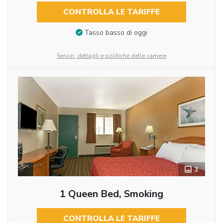
CONTROLLA LE TARIFFE
Tasso basso di oggi
Servizi, dettagli e politiche delle camere
3
1 Queen Bed, Smoking
CONTROLLA LE TARIFFE