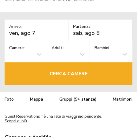
Arrivo:
Partenza:
Camere:
Adulti
Bambini
CERCA CAMERE
Foto
Mappa
Gruppi (9+ stanze)
Matrimoni
Guest Reservations
è una rete di viaggi indipendente.
TM
Scopri di più