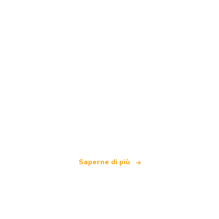
Siamo una rete di viaggi indipendente
che offre oltre 100.000 hotel in tutto il mondo
Saperne di più