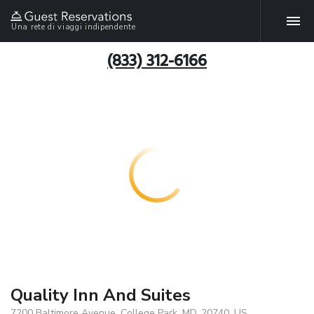
Una rete di viaggi indipendente
(833) 312-6166
Quality Inn And Suites
7200 Baltimore Avenue, College Park, MD, 20740, US