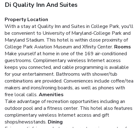
Di Quality Inn And Suites
Property Location
With a stay at Quality Inn and Suites in College Park, you'll
be convenient to University of Maryland-College Park and
Maryland Stadium. This hotel is within close proximity of
College Park Aviation Museum and Xfinity Center.
Rooms
Make yourself at home in one of the 169 air-conditioned
guestrooms. Complimentary wireless Internet access
keeps you connected, and cable programming is available
for your entertainment. Bathrooms with shower/tub
combinations are provided. Conveniences include coffee/tea
makers and irons/ironing boards, as well as phones with
free local calls.
Amenities
Take advantage of recreation opportunities including an
outdoor pool and a fitness center. This hotel also features
complimentary wireless Internet access and gift
shops/newsstands.
Dining
Enjoy a satisfying meal at a restaurant serving guests of
Quality Inn and Suites. A complimentary buffet breakfast is