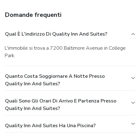
included.
Business, Other Amenities
Featured amenities include complimentary newspapers in
Domande frequenti
the lobby, dry cleaning/laundry services, and a 24-hour front
desk. Free self parking is available onsite.
Qual È L'indirizzo Di Quality Inn And Suites?
L'immobile si trova a 7200 Baltimore Avenue in College
Park.
Quanto Costa Soggiornare A Notte Presso
Quality Inn And Suites?
Quali Sono Gli Orari Di Arrivo E Partenza Presso
Quality Inn And Suites?
Quality Inn And Suites Ha Una Piscina?