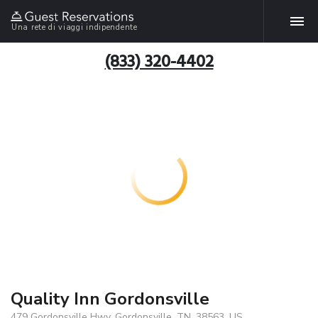
Una rete di viaggi indipendente
(833) 320-4402
Quality Inn Gordonsville
479 Gordonsville Hwy, Gordonsville, TN, 38563, US