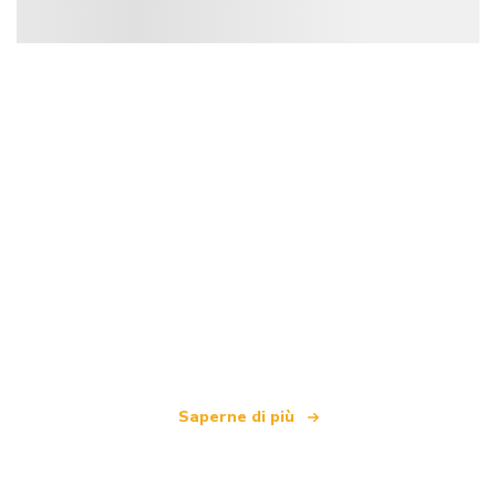
Siamo una rete di viaggi indipendente
che offre oltre 100.000 hotel in tutto il mondo
Saperne di più