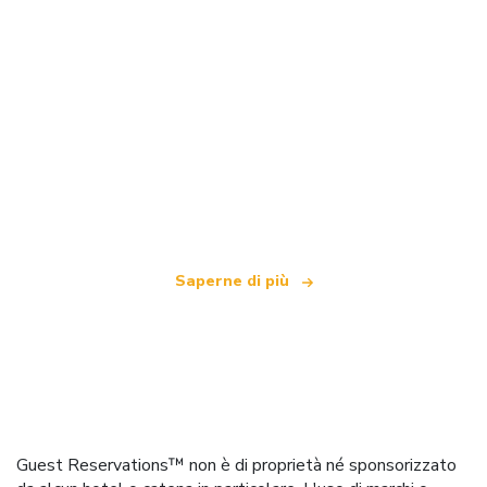
Siamo una rete di viaggi indipendente
che offre oltre 100.000 hotel in tutto il mondo
Saperne di più
Guest Reservations™ non è di proprietà né sponsorizzato