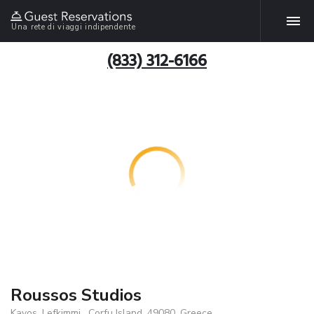
Una rete di viaggi indipendente
(833) 312-6166
Roussos Studios
Kavos, Lefkimmi , Corfu Island, 49080, Greece