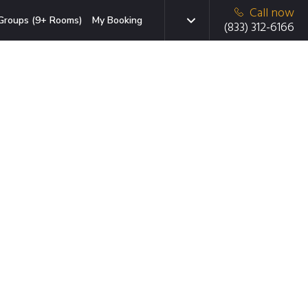
Call now
Groups (9+ Rooms)
My Booking
(833) 312-6166