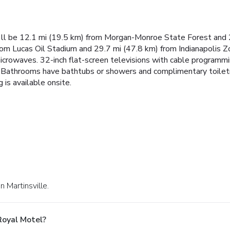
u'll be 12.1 mi (19.5 km) from Morgan-Monroe State Forest and 2
rom Lucas Oil Stadium and 29.7 mi (47.8 km) from Indianapolis Zo
microwaves. 32-inch flat-screen televisions with cable program
 Bathrooms have bathtubs or showers and complimentary toiletr
 is available onsite.
n Martinsville.
Royal Motel?