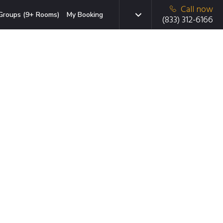
Call now
Groups (9+ Rooms)
My Booking
(833) 312-6166