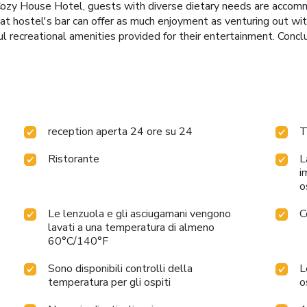
 Cozy House Hotel, guests with diverse dietary needs are accomm
 at hostel's bar can offer as much enjoyment as venturing out w
l recreational amenities provided for their entertainment. Conclu
reception aperta 24 ore su 24
T
Ristorante
L
i
o
Le lenzuola e gli asciugamani vengono
C
lavati a una temperatura di almeno
60°C/140°F
Sono disponibili controlli della
L
temperatura per gli ospiti
o