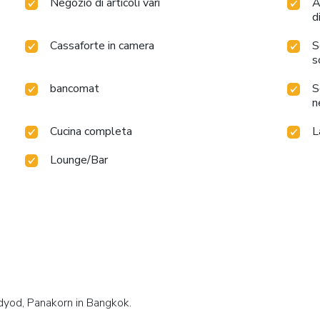
Negozio di articoli vari
A
d
Cassaforte in camera
S
s
bancomat
S
n
Cucina completa
L
Lounge/Bar
adyod, Panakorn in Bangkok.