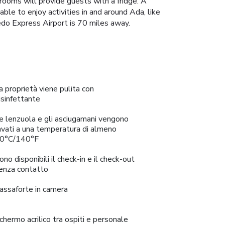
t rooms will provide guests with a fridge. A
ble to enjoy activities in and around Ada, like
ledo Express Airport is 70 miles away.
a proprietà viene pulita con
isinfettante
e lenzuola e gli asciugamani vengono
avati a una temperatura di almeno
0°C/140°F
ono disponibili il check-in e il check-out
enza contatto
assaforte in camera
chermo acrilico tra ospiti e personale