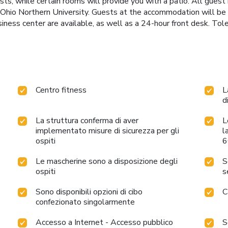
uests, while certain rooms will provide you with a patio. All gues
t Ohio Northern University. Guests at the accommodation will be a
usiness center are available, as well as a 24-hour front desk. To
Centro fitness
L
d
La struttura conferma di aver
L
implementato misure di sicurezza per gli
l
ospiti
6
Le mascherine sono a disposizione degli
S
ospiti
s
Sono disponibili opzioni di cibo
C
confezionato singolarmente
Accesso a Internet - Accesso pubblico
S