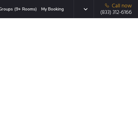
Call now
Groups (9+ Rooms)
My Booking
(833) 312-6166