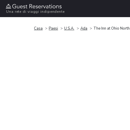
Una rete di viaggi indipendente
Casa
Paesi
U.S.A.
Ada
The Inn at Ohio North