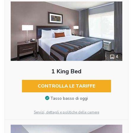
4
1 King Bed
CONTROLLA LE TARIFFE
Tasso basso di oggi
Servizi, dettagli e politiche delle camere