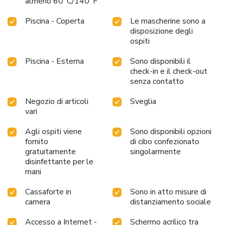
almeno 60°C/140°F
Piscina - Coperta
Le mascherine sono a
disposizione degli
ospiti
Piscina - Esterna
Sono disponibili il
check-in e il check-out
senza contatto
Negozio di articoli
Sveglia
vari
Agli ospiti viene
Sono disponibili opzioni
fornito
di cibo confezionato
gratuitamente
singolarmente
disinfettante per le
mani
Cassaforte in
Sono in atto misure di
camera
distanziamento sociale
Accesso a Internet -
Schermo acrilico tra