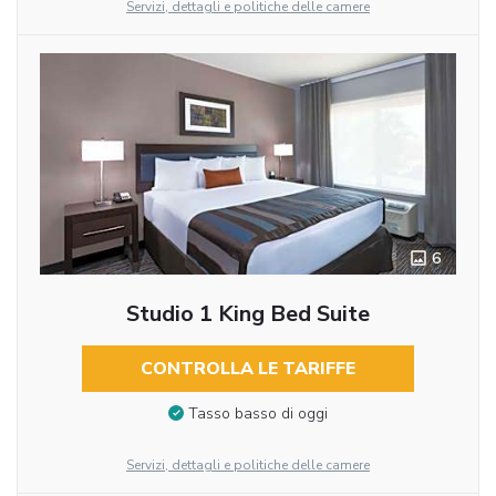
Servizi, dettagli e politiche delle camere
6
Studio 1 King Bed Suite
CONTROLLA LE TARIFFE
Tasso basso di oggi
Servizi, dettagli e politiche delle camere