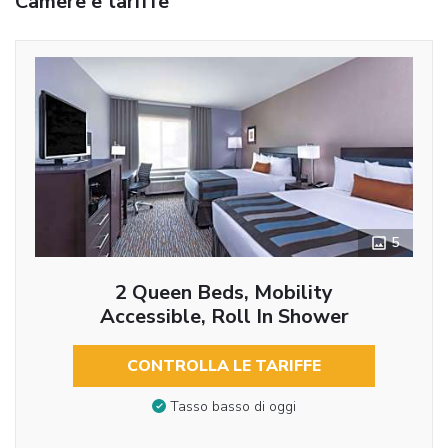
Camere e tariffe
5
2 Queen Beds, Mobility
Accessible, Roll In Shower
CONTROLLA LE TARIFFE
Tasso basso di oggi