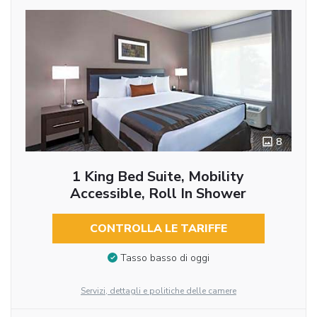
8
1 King Bed Suite, Mobility
Accessible, Roll In Shower
CONTROLLA LE TARIFFE
Tasso basso di oggi
Servizi, dettagli e politiche delle camere