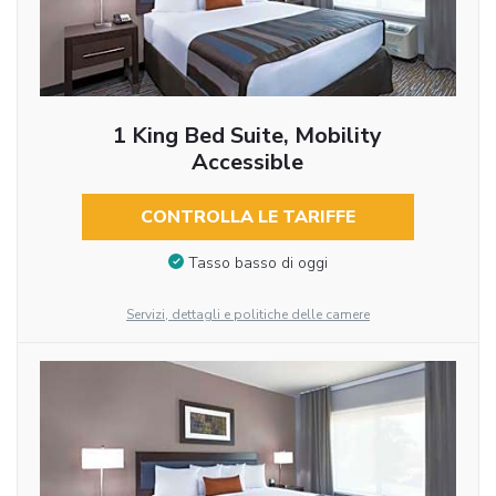
1 King Bed Suite, Mobility
Accessible
CONTROLLA LE TARIFFE
Tasso basso di oggi
Servizi, dettagli e politiche delle camere