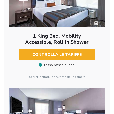
5
1 King Bed, Mobility
Accessible, Roll In Shower
CONTROLLA LE TARIFFE
Tasso basso di oggi
Servizi, dettagli e politiche delle camere