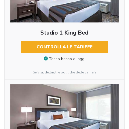
Studio 1 King Bed
CONTROLLA LE TARIFFE
Tasso basso di oggi
Servizi, dettagli e politiche delle camere