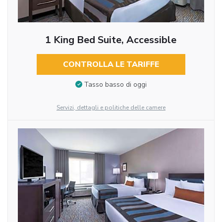
1 King Bed Suite, Accessible
CONTROLLA LE TARIFFE
Tasso basso di oggi
Servizi, dettagli e politiche delle camere