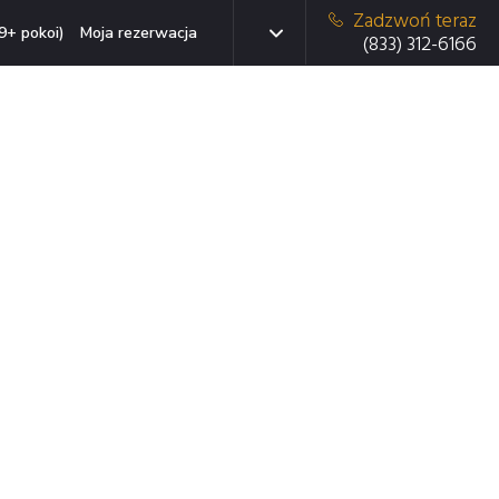
Zadzwoń teraz
9+ pokoi)
Moja rezerwacja
(833) 312-6166