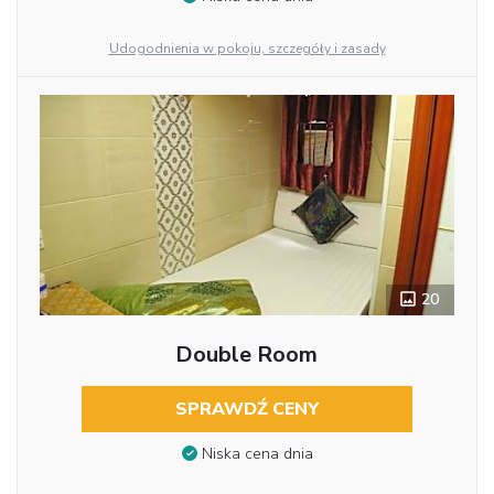
Udogodnienia w pokoju, szczegóły i zasady
20
Double Room
SPRAWDŹ CENY
Niska cena dnia