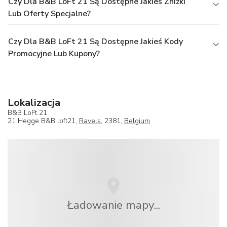
Czy Dla B&B LoFt 21 Są Dostępne Jakieś Zniżki
Lub Oferty Specjalne?
Czy Dla B&B LoFt 21 Są Dostępne Jakieś Kody
Promocyjne Lub Kupony?
Lokalizacja
B&B LoFt 21
21 Hegge B&B loft21,
Ravels
, 2381,
Belgium
Ładowanie mapy...