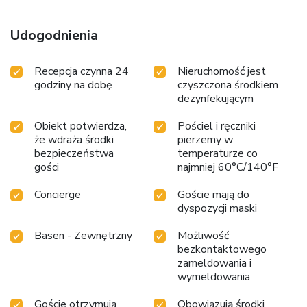
from the accommodation, while Efteling Theme Park is 29
km away.
Udogodnienia
Recepcja czynna 24
Nieruchomość jest
godziny na dobę
czyszczona środkiem
dezynfekującym
Obiekt potwierdza,
Pościel i ręczniki
że wdraża środki
pierzemy w
bezpieczeństwa
temperaturze co
gości
najmniej 60°C/140°F
Concierge
Goście mają do
dyspozycji maski
Basen - Zewnętrzny
Możliwość
bezkontaktowego
zameldowania i
wymeldowania
Goście otrzymują
Obowiązują środki