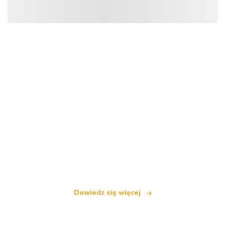
Jesteśmy niezależną siecią turystyczną
oferującą ponad 100 000 hoteli na całym świecie
Dowiedz się więcej