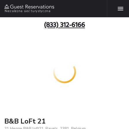
Niezależna sieć turystyczna
(833) 312-6166
B&B LoFt 21
21 Hegge B&B loft21, Ravels, 2381, Belgium