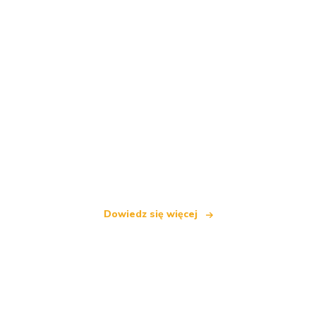
Jesteśmy niezależną siecią turystyczną
oferującą ponad 100 000 hoteli na całym świecie
Dowiedz się więcej