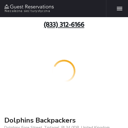
Niezależna sieć turystyczna
(833) 312-6166
Dolphins Backpackers
Dolphins Fore Street, Tintagel, PL34 0DB, United Kingdom