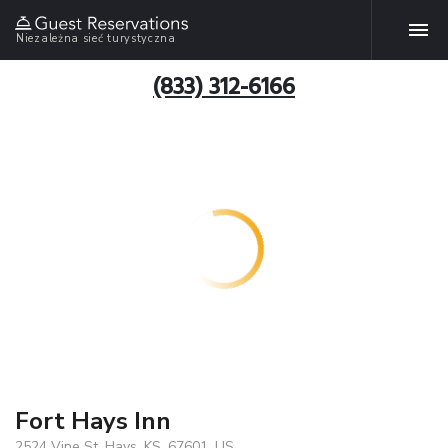
Niezależna sieć turystyczna
(833) 312-6166
Fort Hays Inn
2524 Vine St, Hays, KS, 67601, US