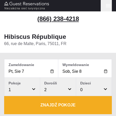
Niezależna sieć turystyczna
(866) 238-4218
Hibiscus République
66, rue de Malte, Paris, 75011, FR
Zameldowanie
Wymeldowanie
Pokoje
Dorośli
Dzieci
1
2
0
ZNAJDŹ POKOJE