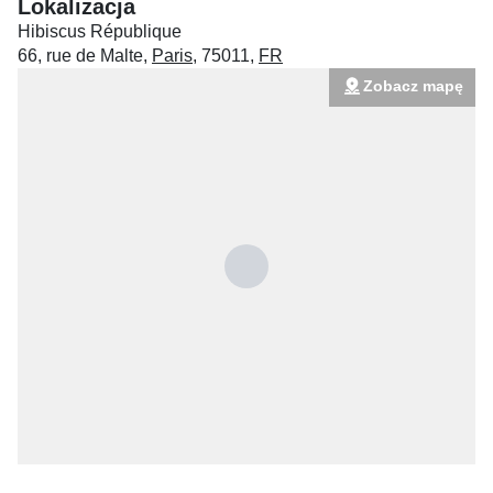
Lokalizacja
Hibiscus République
66, rue de Malte
,
Paris
,
75011
,
FR
Zobacz mapę