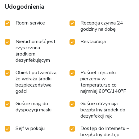
Udogodnienia
Room service
Recepcja czynna 24
godziny na dobę
Nieruchomość jest
Restauracja
czyszczona
środkiem
dezynfekującym
Obiekt potwierdza,
Pościel i ręczniki
że wdraża środki
pierzemy w
bezpieczeństwa
temperaturze co
gości
najmniej 60°C/140°F
Goście mają do
Goście otrzymują
dyspozycji maski
bezpłatny środek do
dezynfekcji rąk
Sejf w pokoju
Dostęp do Internetu –
bezpłatny dostęp