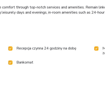
 comfort through top-notch services and amenities. Remain linked 
g leisurely days and evenings, in-room amenities such as 24-hou
Recepcja czynna 24 godziny na dobę
M
z
Bankomat