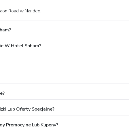
egaon Road w Nanded.
oham?
ie W Hotel Soham?
e?
żki Lub Oferty Specjalne?
ody Promocyjne Lub Kupony?