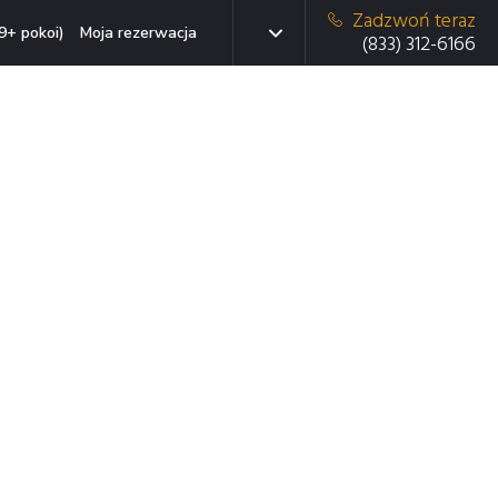
Zadzwoń teraz
9+ pokoi)
Moja rezerwacja
(833) 312-6166