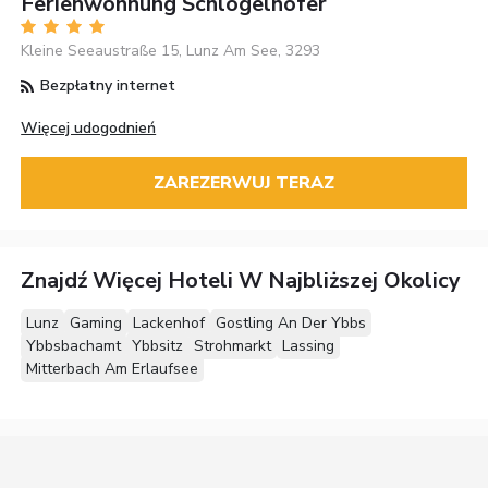
Ferienwohnung Schlögelhofer
Kleine Seeaustraße 15, Lunz Am See, 3293
Bezpłatny internet
Więcej udogodnień
ZAREZERWUJ TERAZ
Znajdź Więcej Hoteli W Najbliższej Okolicy
Lunz
Gaming
Lackenhof
Gostling An Der Ybbs
Ybbsbachamt
Ybbsitz
Strohmarkt
Lassing
Mitterbach Am Erlaufsee