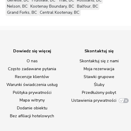
Genelle, BC
Fruitvale, BC
Trail, BC
Rossland, BC
Nelson, BC
Kootenay Boundary, BC
Balfour, BC
Grand Forks, BC
Central Kootenay, BC
Dowiedz się więcej
Skontaktuj się
O nas
Skontaktuj się z nami
Często zadawane pytania
Moja rezerwacja
Recenzje klientów
Stawki grupowe
Warunki świadczenia usług
Śluby
Polityka prywatności
Przedłużony pobyt
Mapa witryny
Ustawienia prywatności
Dodanie obiektu
Bez afiliacji hotelowych