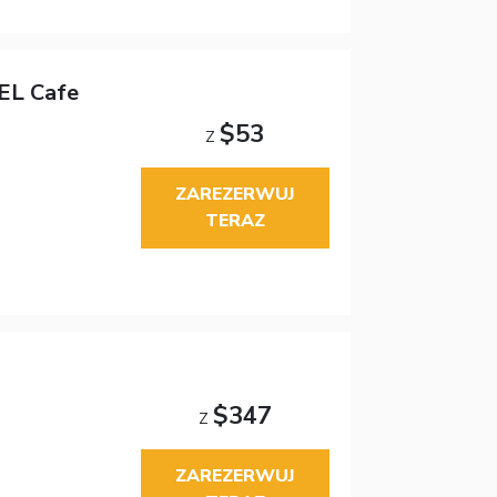
EL Cafe
$53
Z
ZAREZERWUJ
TERAZ
$347
Z
ZAREZERWUJ