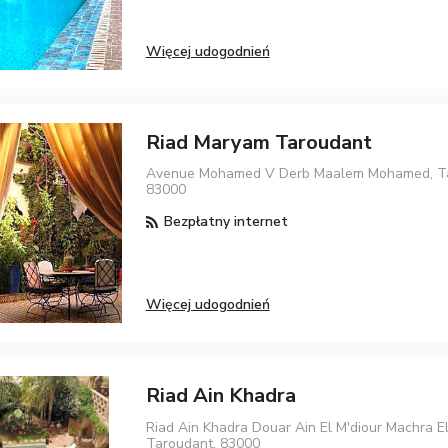
Więcej udogodnień
Riad Maryam Taroudant
Avenue Mohamed V Derb Maalem Mohamed, Ta
83000
Bezpłatny internet
Więcej udogodnień
Riad Ain Khadra
Riad Ain Khadra Douar Ain El M'diour Machra El
Taroudant, 83000