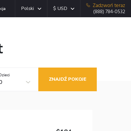
Zadzwoń teraz
Polski
$ USD
cja
(888) 784-0532
t
Dzieci
ZNAJDŹ POKOJE
0