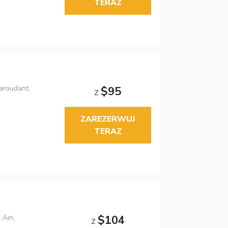
TERAZ
roudant,
$95
Z
ZAREZERWUJ
TERAZ
 Ain,
$104
Z