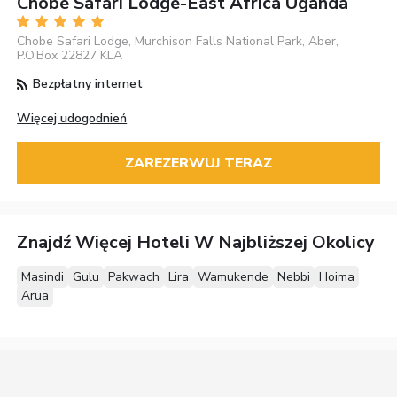
Chobe Safari Lodge-East Africa Uganda
Chobe Safari Lodge, Murchison Falls National Park, Aber,
P.O.Box 22827 KLA
Bezpłatny internet
Więcej udogodnień
ZAREZERWUJ TERAZ
Znajdź Więcej Hoteli W Najbliższej Okolicy
Masindi
Gulu
Pakwach
Lira
Wamukende
Nebbi
Hoima
Arua