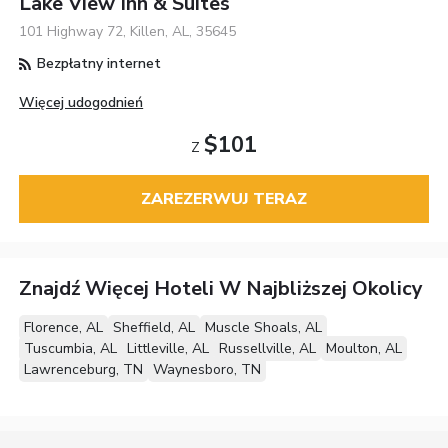
Lake View Inn & Suites
101 Highway 72, Killen, AL, 35645
Bezpłatny internet
Więcej udogodnień
$101
Z
ZAREZERWUJ TERAZ
Znajdź Więcej Hoteli W Najbliższej Okolicy
Florence, AL
Sheffield, AL
Muscle Shoals, AL
Tuscumbia, AL
Littleville, AL
Russellville, AL
Moulton, AL
Lawrenceburg, TN
Waynesboro, TN