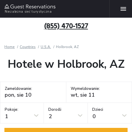
Niezależna sieć turystyczna
(855) 470-1527
Home
Countries
U.S.A.
Holbrook, AZ
Hotele w Holbrook, AZ
Zameldowanie:
Wymeldowanie:
Pokoje:
Dorośli
Dzieci
1
2
0