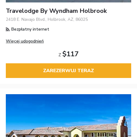
Travelodge By Wyndham Holbrook
2418 E. Navajo Blvd., Holbrook, AZ, 86025
Bezpłatny internet
Więcej udogodnień
$117
Z
ZAREZERWUJ TERAZ