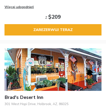
Więcej udogodnień
$209
Z
ZAREZERWUJ TERAZ
Brad's Desert Inn
301 West Hopi Drive, Holbrook, AZ, 86025