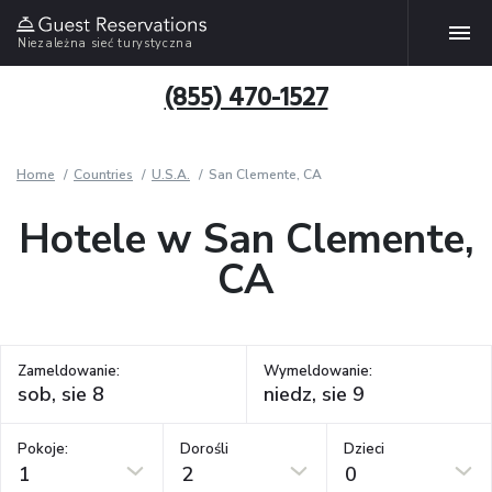
Niezależna sieć turystyczna
(855) 470-1527
Home
Countries
U.S.A.
San Clemente, CA
Hotele w San Clemente,
CA
Zameldowanie:
Wymeldowanie:
Pokoje:
Dorośli
Dzieci
1
2
0