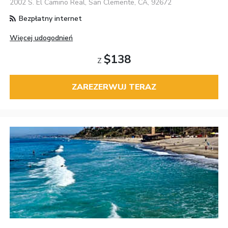
2002 S. El Camino Real, San Clemente, CA, 92672
Bezpłatny internet
Więcej udogodnień
$138
Z
ZAREZERWUJ TERAZ