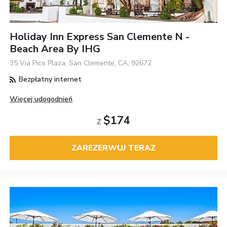
Holiday Inn Express San Clemente N -
Beach Area By IHG
35 Via Pico Plaza, San Clemente, CA, 92672
Bezpłatny internet
Więcej udogodnień
$174
Z
ZAREZERWUJ TERAZ