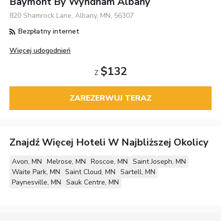
Baymont By Wyndham Albany
820 Shamrock Lane, Albany, MN, 56307
Bezpłatny internet
Więcej udogodnień
$132
Z
ZAREZERWUJ TERAZ
Znajdź Więcej Hoteli W Najbliższej Okolicy
Avon, MN
Melrose, MN
Roscoe, MN
Saint Joseph, MN
Waite Park, MN
Saint Cloud, MN
Sartell, MN
Paynesville, MN
Sauk Centre, MN