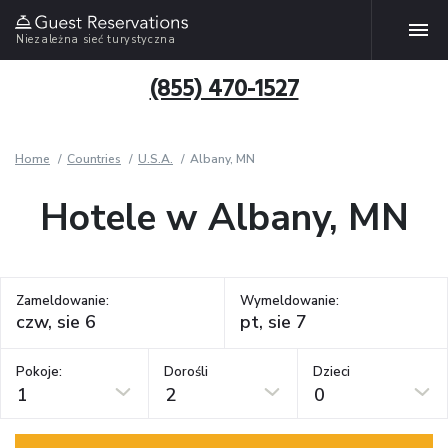
Niezależna sieć turystyczna
(855) 470-1527
Home
Countries
U.S.A.
Albany, MN
Hotele w Albany, MN
Zameldowanie:
Wymeldowanie:
Pokoje:
Dorośli
Dzieci
1
2
0