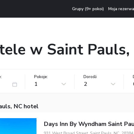
Grupy (9+ pokoi)
Moja rezerwa
tele w Saint Pauls,
:
Pokoje:
Dorośli
1
2
auls, NC hotel
Days Inn By Wyndham Saint Pau
931 West Broad Street, Saint Pauls, NC, 28384