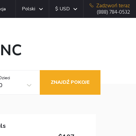
Zadzwoń teraz
Polski
$ USD
cja
(888) 784-0532
 NC
Dzieci
ZNAJDŹ POKOJE
0
ls