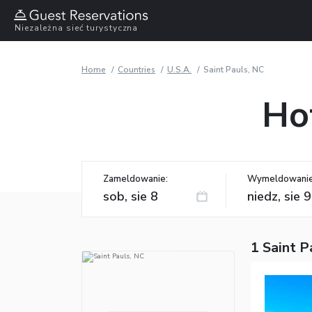
Niezależna sieć turystyczna
Home
Countries
U.S.A.
Saint Pauls, NC
Ho
Zameldowanie:
Wymeldowanie
1 Saint P