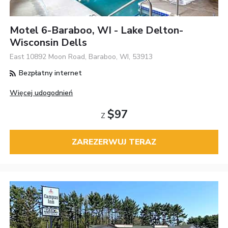
Motel 6-Baraboo, WI - Lake Delton-
Wisconsin Dells
East 10892 Moon Road, Baraboo, WI, 53913
Bezpłatny internet
Więcej udogodnień
$97
Z
ZAREZERWUJ TERAZ