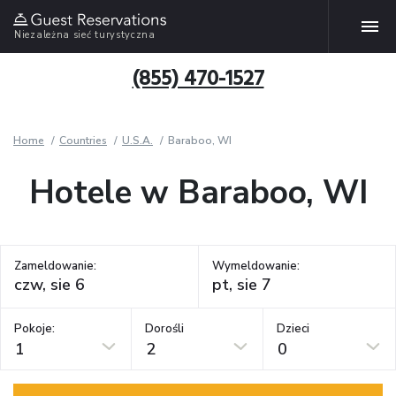
Niezależna sieć turystyczna
(855) 470-1527
Home
Countries
U.S.A.
Baraboo, WI
Hotele w Baraboo, WI
Zameldowanie:
Wymeldowanie:
Pokoje:
Dorośli
Dzieci
1
2
0