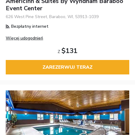
AmericInn & Suites By Wyndham Baraboo
Event Center
626 West Pine Street, Baraboo, WI, 53913-1039
Bezpłatny internet
Więcej udogodnień
$131
Z
ZAREZERWUJ TERAZ