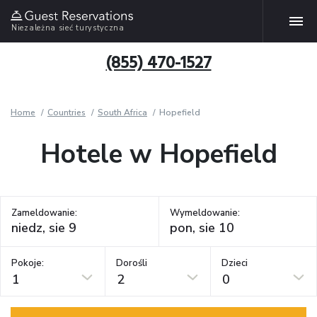
Niezależna sieć turystyczna
(855) 470-1527
Home
Countries
South Africa
Hopefield
Hotele w Hopefield
Zameldowanie:
Wymeldowanie:
Pokoje:
Dorośli
Dzieci
1
2
0