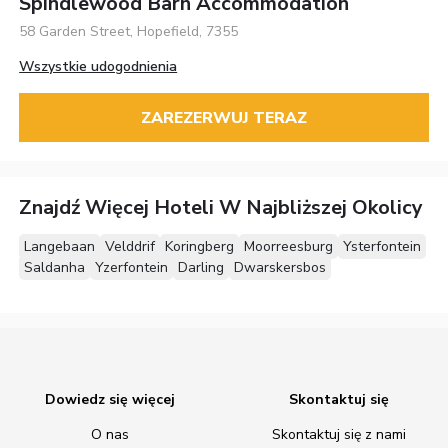
Spindlewood Barn Accommodation
58 Garden Street, Hopefield, 7355
Wszystkie udogodnienia
ZAREZERWUJ TERAZ
Znajdź Więcej Hoteli W Najbliższej Okolicy
Langebaan
Velddrif
Koringberg
Moorreesburg
Ysterfontein
Saldanha
Yzerfontein
Darling
Dwarskersbos
Dowiedz się więcej
Skontaktuj się
O nas
Skontaktuj się z nami