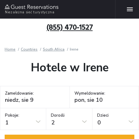
Niezależna sieć turystyczna
(855) 470-1527
Home
Countries
South Africa
Irene
Hotele w Irene
Zameldowanie:
Wymeldowanie:
Pokoje:
Dorośli
Dzieci
1
2
0