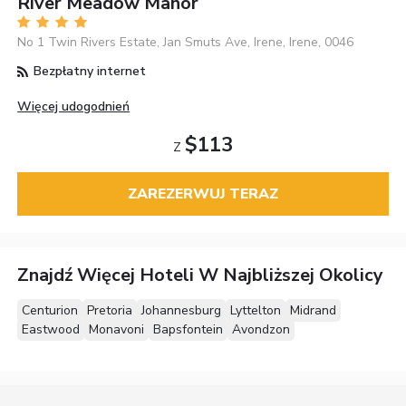
River Meadow Manor
No 1 Twin Rivers Estate, Jan Smuts Ave, Irene, Irene, 0046
Bezpłatny internet
Więcej udogodnień
$113
Z
ZAREZERWUJ TERAZ
Znajdź Więcej Hoteli W Najbliższej Okolicy
Centurion
Pretoria
Johannesburg
Lyttelton
Midrand
Eastwood
Monavoni
Bapsfontein
Avondzon