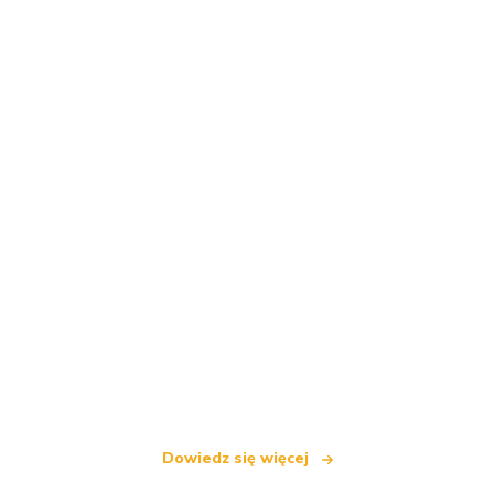
Jesteśmy niezależną siecią turystyczną
oferującą ponad 100 000 hoteli na całym świecie
Dowiedz się więcej