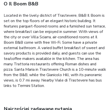
O Il Boom B&B
Located in the lively district of Trastevere, B&B Il Boom is
set on the top floors of an elegant historic building. It
features parquet-floored rooms and a furnished sun terrace,
where breakfast can be enjoyed in summer. With views of
the city or over Villa Sciarra, air-conditioned rooms at Il
Boom B&B come with free Wi-Fi. Some have a private
external bathroom. A varied buffet breakfast of sweet and
savory products is provided daily, and guests can use the
tea/coffee makers available in the kitchen. The area has
many Trattoria restaurants offering Roman dishes and
pizza. Santa Maria in Trastevere Church is a 10-minute walk
from the B&B, while the Gianicolo Hill, with its panoramic
views, is 0.7 mi away. Nearby Viale di Trastevere has bus
links to Termini Station.
Najczęściej zadawane pytania