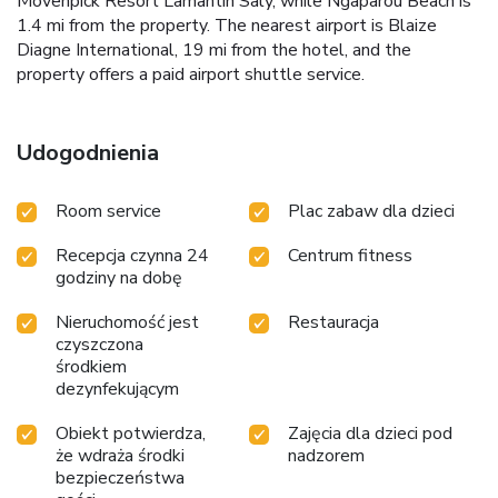
Movenpick Resort Lamantin Saly, while Ngaparou Beach is
1.4 mi from the property. The nearest airport is Blaize
Diagne International, 19 mi from the hotel, and the
property offers a paid airport shuttle service.
Udogodnienia
Room service
Plac zabaw dla dzieci
Recepcja czynna 24
Centrum fitness
godziny na dobę
Nieruchomość jest
Restauracja
czyszczona
środkiem
dezynfekującym
Obiekt potwierdza,
Zajęcia dla dzieci pod
że wdraża środki
nadzorem
bezpieczeństwa