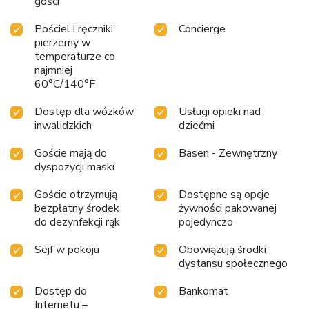
gości
Pościel i ręczniki
Concierge
pierzemy w
temperaturze co
najmniej
60°C/140°F
Dostęp dla wózków
Usługi opieki nad
inwalidzkich
dziećmi
Goście mają do
Basen - Zewnętrzny
dyspozycji maski
Goście otrzymują
Dostępne są opcje
bezpłatny środek
żywności pakowanej
do dezynfekcji rąk
pojedynczo
Sejf w pokoju
Obowiązują środki
dystansu społecznego
Dostęp do
Bankomat
Internetu –