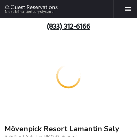
Niezależna sieć turystyczna
(833) 312-6166
Mövenpick Resort Lamantin Saly
Saly Nord, Sali Tap, BP2383, Senegal