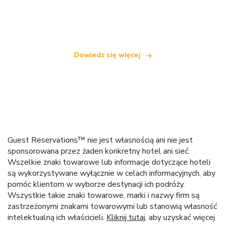
Jesteśmy niezależną siecią turystyczną
oferującą ponad 100 000 hoteli na całym świecie
Dowiedz się więcej
Guest Reservations™ nie jest własnością ani nie jest
sponsorowana przez żaden konkretny hotel ani sieć.
Wszelkie znaki towarowe lub informacje dotyczące hoteli
są wykorzystywane wyłącznie w celach informacyjnych, aby
pomóc klientom w wyborze destynacji ich podróży.
Wszystkie takie znaki towarowe, marki i nazwy firm są
zastrzeżonymi znakami towarowymi lub stanowią własność
intelektualną ich właścicieli.
Kliknij tutaj
, aby uzyskać więcej