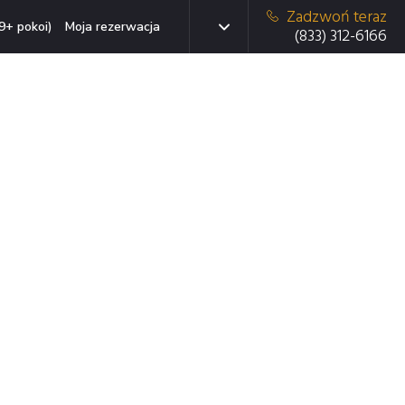
Zadzwoń teraz
9+ pokoi)
Moja rezerwacja
(833) 312-6166