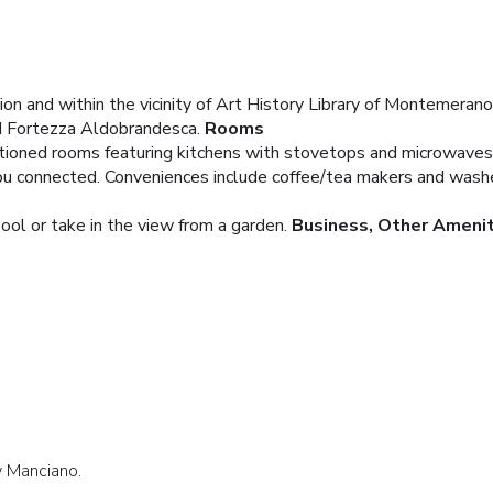
tion and within the vicinity of Art History Library of Montemeran
nd Fortezza Aldobrandesca.
Rooms
ditioned rooms featuring kitchens with stovetops and microwave
you connected. Conveniences include coffee/tea makers and washe
ool or take in the view from a garden.
Business, Other Ameni
w Manciano.