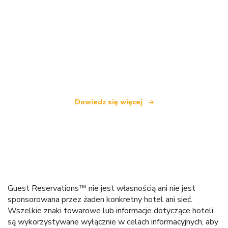
Jesteśmy niezależną siecią turystyczną
oferującą ponad 100 000 hoteli na całym świecie
Dowiedz się więcej
Guest Reservations™ nie jest własnością ani nie jest
sponsorowana przez żaden konkretny hotel ani sieć.
Wszelkie znaki towarowe lub informacje dotyczące hoteli
są wykorzystywane wyłącznie w celach informacyjnych, aby