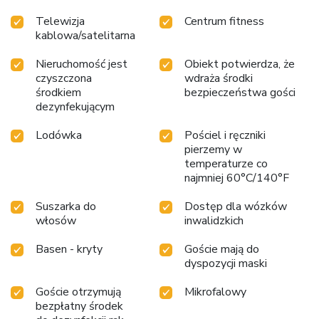
Telewizja
Centrum fitness
kablowa/satelitarna
Nieruchomość jest
Obiekt potwierdza, że
czyszczona
wdraża środki
środkiem
bezpieczeństwa gości
dezynfekującym
Lodówka
Pościel i ręczniki
pierzemy w
temperaturze co
najmniej 60°C/140°F
Suszarka do
Dostęp dla wózków
włosów
inwalidzkich
Basen - kryty
Goście mają do
dyspozycji maski
Goście otrzymują
Mikrofalowy
bezpłatny środek