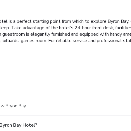
is a perfect starting point from which to explore Byron Bay. Offe
leep. Take advantage of the hotel's 24-hour front desk, facilitie
ach guestroom is elegantly furnished and equipped with handy ame
spa, billiards, games room. For reliable service and professional 
 w Bryon Bay.
Byron Bay Hotel?