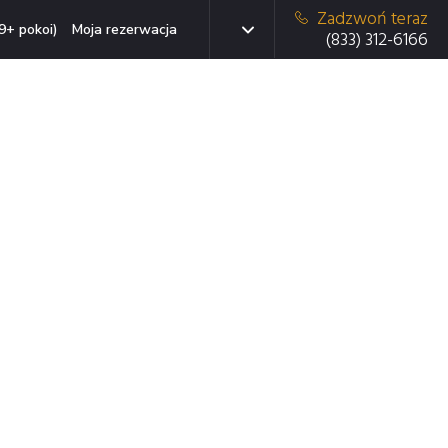
Zadzwoń teraz
9+ pokoi)
Moja rezerwacja
(833) 312-6166