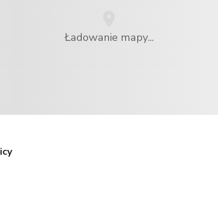
Ładowanie mapy...
icy