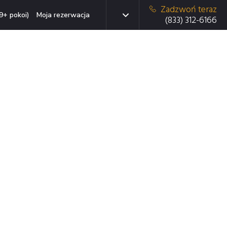
Zadzwoń teraz
9+ pokoi)
Moja rezerwacja
(833) 312-6166