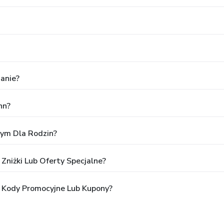
anie?
nn?
nym Dla Rodzin?
 Zniżki Lub Oferty Specjalne?
ś Kody Promocyjne Lub Kupony?