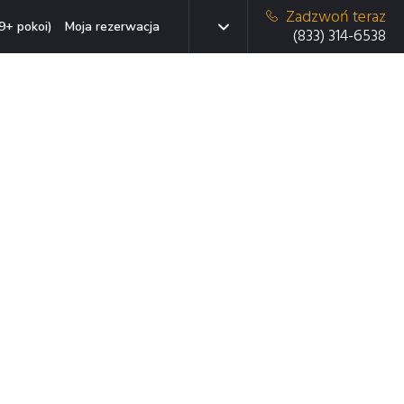
Zadzwoń teraz
9+ pokoi)
Moja rezerwacja
(833) 314-6538