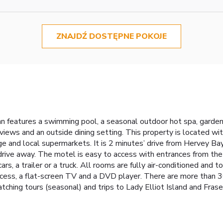
ZNAJDŹ DOSTĘPNE POKOJE
Inn features a swimming pool, a seasonal outdoor hot spa, gard
 views and an outside dining setting. This property is located w
ge and local supermarkets. It is 2 minutes’ drive from Hervey Ba
ive away. The motel is easy to access with entrances from the f
rs, a trailer or a truck. All rooms are fully air-conditioned and t
access, a flat-screen TV and a DVD player. There are more than 
ching tours (seasonal) and trips to Lady Elliot Island and Fraser