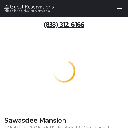
Niezależna sieć turystyczna
(833) 312-6166
Sawasdee Mansion
37 Rat U Thit 200 Pee Rd Kathu, Phuket, 83150, Thailand