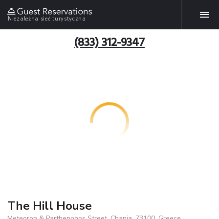
Niezależna sieć turystyczna
(833) 312-9347
The Hill House
Meteoron & Parthenonos Street, Chania, 73100, Greece