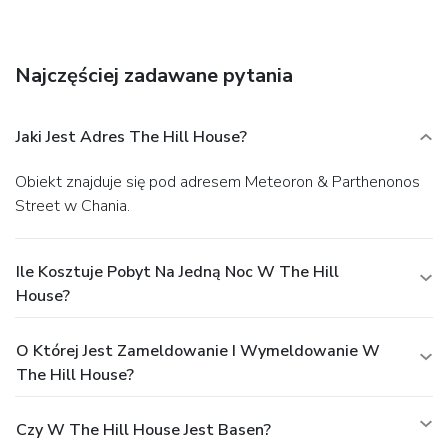
amenities at this Mediterranean vacation home include
complimentary wireless Internet access, concierge services,
and babysitting/childcare (surcharge).
Business, Other
Najczęściej zadawane pytania
Amenities
Featured amenities include express check-in, express
check-out, and dry cleaning/laundry services. Free self
Jaki Jest Adres The Hill House?
parking is available onsite.
Obiekt znajduje się pod adresem Meteoron & Parthenonos
Street w Chania.
Ile Kosztuje Pobyt Na Jedną Noc W The Hill
House?
O Której Jest Zameldowanie I Wymeldowanie W
The Hill House?
Czy W The Hill House Jest Basen?