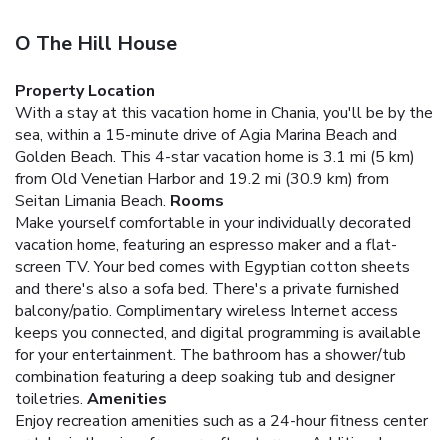
O The Hill House
Property Location
With a stay at this vacation home in Chania, you'll be by the
sea, within a 15-minute drive of Agia Marina Beach and
Golden Beach. This 4-star vacation home is 3.1 mi (5 km)
from Old Venetian Harbor and 19.2 mi (30.9 km) from
Seitan Limania Beach.
Rooms
Make yourself comfortable in your individually decorated
vacation home, featuring an espresso maker and a flat-
screen TV. Your bed comes with Egyptian cotton sheets
and there's also a sofa bed. There's a private furnished
balcony/patio. Complimentary wireless Internet access
keeps you connected, and digital programming is available
for your entertainment. The bathroom has a shower/tub
combination featuring a deep soaking tub and designer
toiletries.
Amenities
Enjoy recreation amenities such as a 24-hour fitness center
or take in the view from a rooftop terrace. Additional