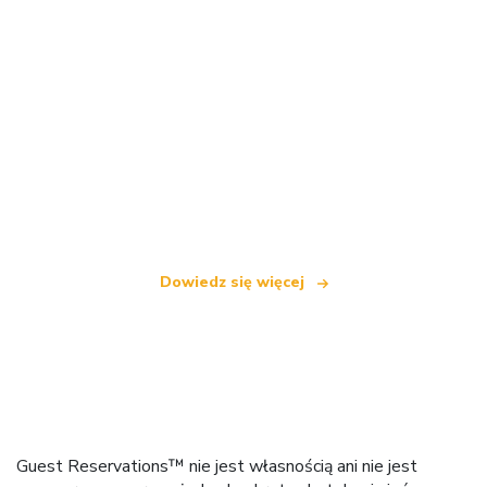
Jesteśmy niezależną siecią turystyczną
oferującą ponad 100 000 hoteli na całym świecie
Dowiedz się więcej
Guest Reservations™ nie jest własnością ani nie jest