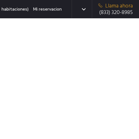
Llama ahora
 habitaciones)
Mi reservacion
(833) 320-8985