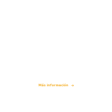
Somos una red de viajes independiente
que ofrece más de 100.000 hoteles mundiales
Más información