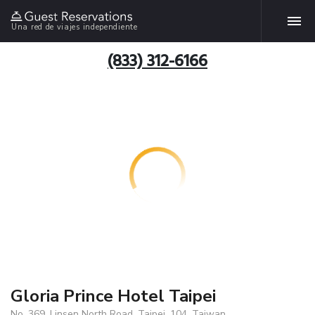
Una red de viajes independiente
(833) 312-6166
Gloria Prince Hotel Taipei
No. 369, Linsen North Road, Taipei, 104, Taiwan