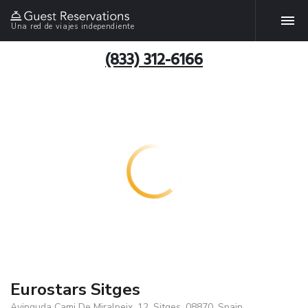
Una red de viajes independiente
(833) 312-6166
Eurostars Sitges
Avinguda Cami De Miralpeix, 12, Sitges, 08870, Spain