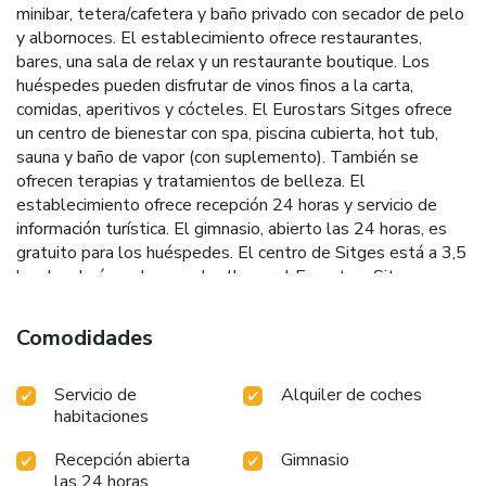
minibar, tetera/cafetera y baño privado con secador de pelo
y albornoces. El establecimiento ofrece restaurantes,
bares, una sala de relax y un restaurante boutique. Los
huéspedes pueden disfrutar de vinos finos a la carta,
comidas, aperitivos y cócteles. El Eurostars Sitges ofrece
un centro de bienestar con spa, piscina cubierta, hot tub,
sauna y baño de vapor (con suplemento). También se
ofrecen terapias y tratamientos de belleza. El
establecimiento ofrece recepción 24 horas y servicio de
información turística. El gimnasio, abierto las 24 horas, es
gratuito para los huéspedes. El centro de Sitges está a 3,5
km. Los huéspedes pueden llegar al Eurostars Sitges en
25 minutos en tren desde el Aeropuerto Internacional de
Barcelona y en 50 minutos desde el centro de la ciudad de
Comodidades
Barcelona.
Servicio de
Alquiler de coches
habitaciones
Recepción abierta
Gimnasio
las 24 horas